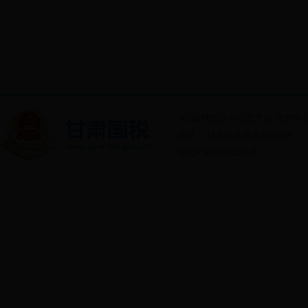
365滚球投注办公室主办 信息
地址： 城关区金昌南路353号
陇ICP备06001276号