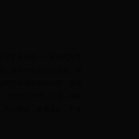
绽放青春光彩
——
写给税务系
用公务员中引起强烈反响。省
信的方式感谢组织关爱，表达
信，现选登
6
封予以刊发，激励
，牢记使命，健康成长，早成