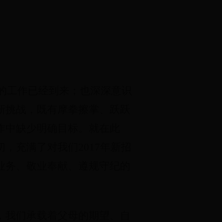
的工作已经到来；
也深深意识
新挑战，既有摩拳擦掌、跃跃
作中缺少明确目标。就在此
切，充满了对我们
2017
年新招
业务、敬业奉献、遵规守纪的
，我们承载着父母的期望、自