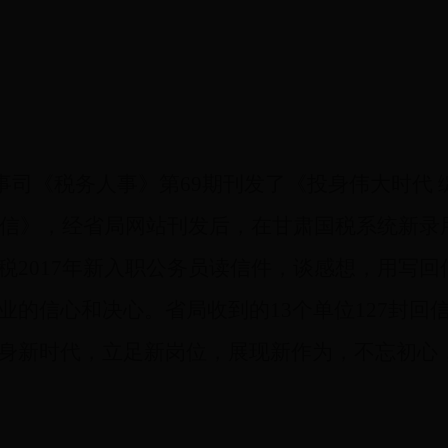
事司《税务人事》第
69
期刊发了《
投身伟大时代 
信》，经省局网站刊发后，在甘肃国税系统新录
税
2017
年新入职公务员读信件，谈感想，用写回
业的信心和决心。省局收到的
13
个单位
127
封回
身新时代，立足新岗位，展现新作为，不忘初心