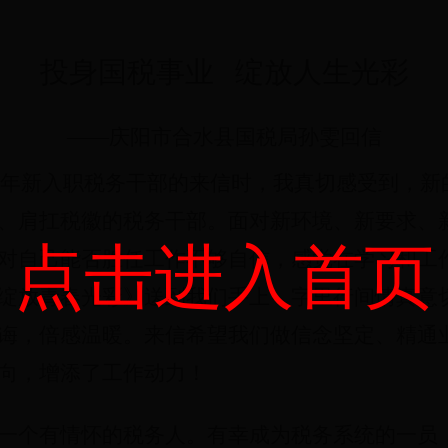
投身国税事业
绽放人生光彩
——
庆阳市合水县国税局孙雯回信
年新入职税务干部的来信时，
我真切感受到，新
、肩扛税徽的税务干部。
面对新环境、新要求、
点击进入首页
对自己能否胜任工作不够自信，感觉在学习和工
绽放青春光彩》送到我们手上，字里行间情真意
诲，倍感温暖。来信希望我们做信念坚定、精通
向，增添了工作动力！
一个有情怀的税务人。有幸成为税务系统的一员