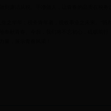
做到廉洁从税、干净做人，让青春的品质在税务
人生之华年；税务青年者，税收事业之未来。”既
地奉献青春。今后，我们将不忘初心，砥砺前行
力量，展示青春风采！