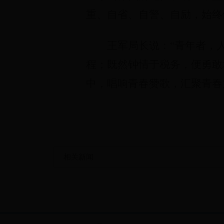
重、自省、自警、自励，始终
王军局长说：“青年者，
程；既然钟情于税务，便勇敢
中，唱响青春赞歌，汇聚青春
相关新闻