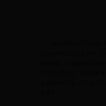
[
编者按
]
国家税务总局人
统
2017
年新入职公务员的一封
局教育处、人事处组织甘肃国
了立足本职岗位、奉献税收事
全省国税系统新入职公务员投
栋梁！