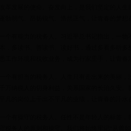
改革发展的使命。奋发向上，是我们坚定的人生
蓬勃朝气、昂扬锐气、浩然正气，让青春的梦想
一个有能力的税务人。习近平总书记指出，一物
本，多读书、善读书、读好书，通过多看多听多
悉工作环境和税收业务，成为行家里手，让青春
一个有担当的税务人。人生只有走出来的美丽，
千万纳税人的切身利益，关系国家的长治久安。
平凡的岗位上干出不平凡的业绩，让青春的汗水
一个有操守的税务人。任性不是年轻人的标签，
守税务人的原则和操守。我们将始终牢记“从善如