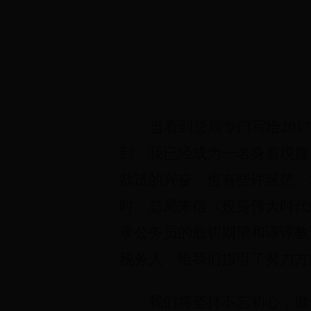
当看到总局专门写给
2017
到，我已经成为一名身着税服
欲试的兴奋，也有些许迷茫，
时，总局来信《投身伟大时代
录公务员的殷切期望和谆谆教
税务人，给我们指引了努力方
我们将坚持不忘初心，做