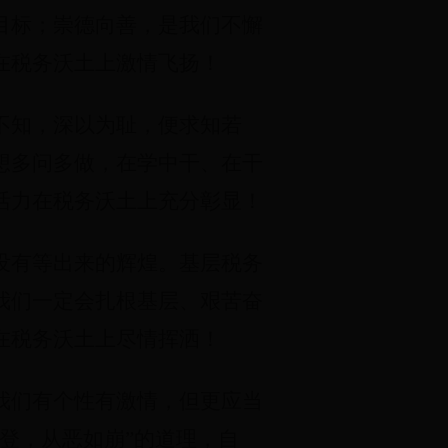
目标；崇德向善，是我们不懈
在税务沃土上激情飞扬！
不知，深以为耻，便求知若
想多问多做，在学中干、在干
活力在税务沃土上充分彰显！
没有等出来的辉煌。基层税务
我们一定会扎根基层、艰苦奋
在税务沃土上尽情挥洒！
我们有个性有激情，但更应当
登，从恶如崩”的道理，自