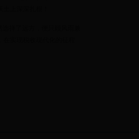
沃土上深深扎根！
然选择了远方，便只顾风雨兼
，在实现税收现代化的征程