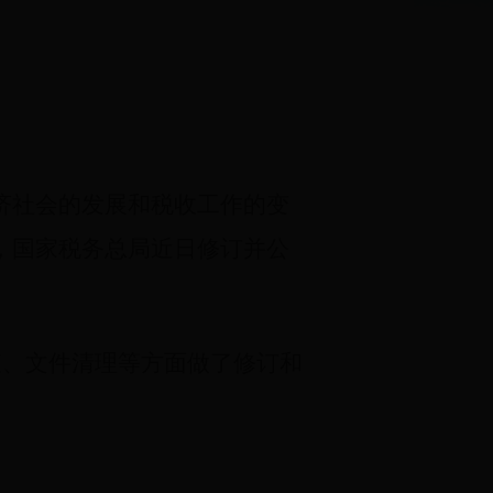
济社会的发展和税收工作的变
，国家税务总局近日修订并公
查、文件清理等方面做了修订和