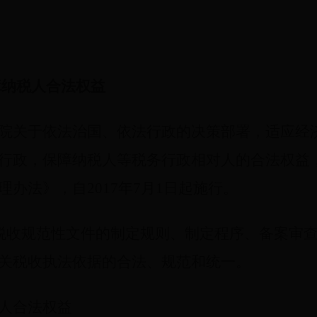
障纳税人合法权益
院关于依法治国、依法行政的决策部署，适应经
行政，保障纳税人等税务行政相对人的合法权益
办法》，自2017年7月1日起施行。
对税收规范性文件的制定规则、制定程序、备案审
关税收执法依据的合法、规范和统一。
人合法权益