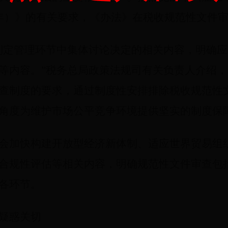
020年）》的有关要求，《办法》在税收规范性文
制定管理环节中集体讨论决定的相关内容，明确
等内容。”税务总局政策法规司有关负责人介绍
查制度的要求，通过制度性安排排除税收规范性
角度为维护市场公平竞争环境提供坚实的制度保
会加快构建开放型经济新体制、适应世界贸易组
合规性评估等相关内容，明确规范性文件审查包
各环节。
疑惑关切