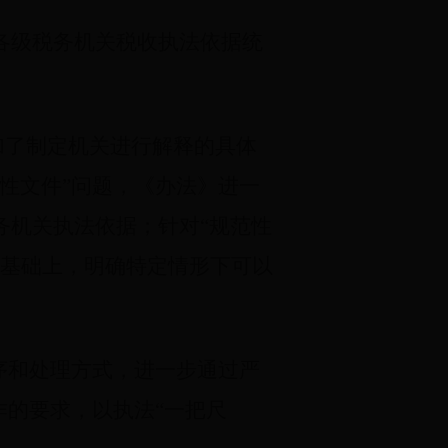
各级税务机关税收执法依据统
加了制定机关进行解释的具体
性文件”问题，《办法》进一
务机关执法依据；针对“规范性
则基础上，明确特定情形下可以
序和处理方式，进一步通过严
作的要求，以执法“一把尺