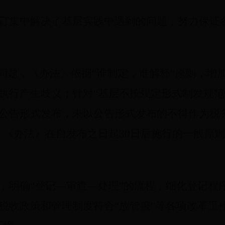
订集中解决了基层实践中遇到的问题，努力保证
”问题，《办法》依据“谁制定，谁解释”原则，增
执行产生歧义；针对“基层不按规定形式制发规范
公告形式发布，未以公告形式发布的不得作为税
，《办法》在自发布之日起30日后施行的一般原
，明确“登记—审查—处理”的流程，细化登记程
税收政策和管理制度符合“放管服”等各项改革工