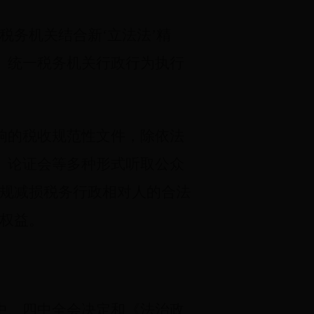
税务机关结合新‘立法法’精
、统一税务机关行政行为执行
响的税收规范性文件，除依法
、论证会等多种形式听取公众
违规减损税务行政相对人的合法
权益。
中、四中全会决定和《法治政