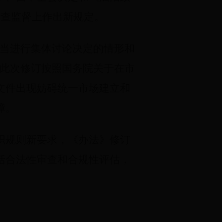
件审查监督上作出新规定。
应当进行集体讨论决定的情形和
，此次修订按照国务院关于在市
文件出现妨碍统一市场建立和
障。
织规则新要求，《办法》修订
括合法性审查和合规性评估，