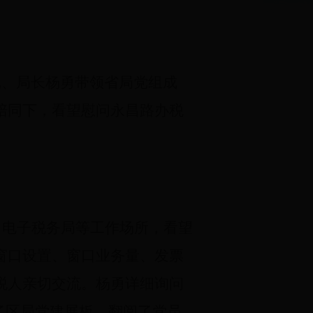
记、局长杨勇带领省局党组成
陪同下，看望慰问永昌路办税
、电子税务局等工作场所，看望
窗口设置、窗口业务量、发票
税人亲切交流。杨勇详细询问
了区局党建展板，翻阅了党员