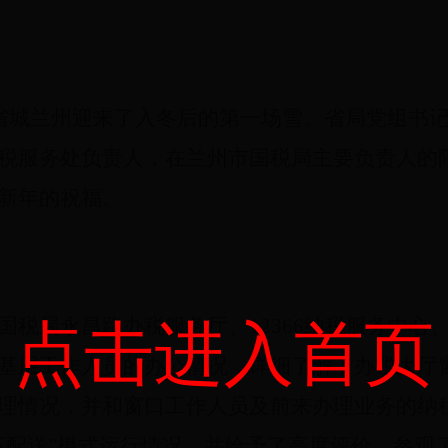
，省城兰州迎来了入冬后的第一场雪。省局党组书
税服务处负责人，在兰州市国税局主要负责人的
新年的祝福。
国税局永昌路办税服务厅、12366纳税服务中心
点击进入首页
基层工作人员的办公情况，详细了解了办税大厅
理情况，并和窗口工作人员及前来办理业务的纳
下配送”模式运行情况，并给予了高度评价。参观