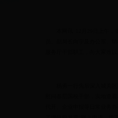
本网讯
12月29日上午
员、副局长向宇及办公室、纳
服务厅干部职工，向大家致以
杨勇一行先后深入城关区
慰问基层国税干部，实地查看
代开、企业申报等日常业务办
了增值税发票“网上申请、线