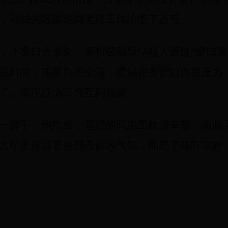
，对城关区国税局党建工作给予了点赞。
，小窗口大形象。要积极引导纳税人通过“窗口服
税时间，拓展办税空间，缓解税务窗口办税压力
式，实现征纳双方互利共赢。
一握手。他指出，基层的同志工作很辛苦，值此
大厅里洋溢着热烈亲切的气氛，响起了阵阵掌声